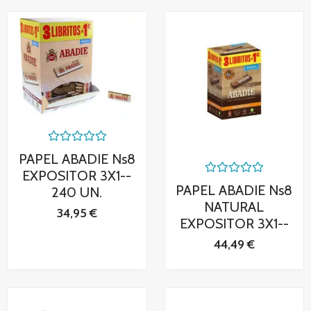
Valorado
PAPEL ABADIE Ns8
con
0
EXPOSITOR 3X1--
Valorado
de
PAPEL ABADIE Ns8
240 UN.
con
5
0
NATURAL
34,95
€
de
EXPOSITOR 3X1--
5
44,49
€