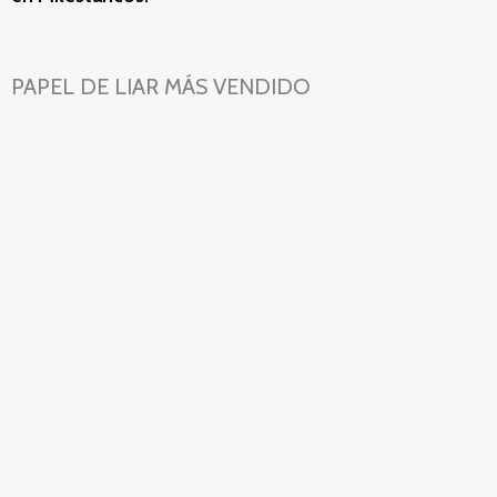
PAPEL DE LIAR MÁS VENDIDO
PAPEL RAW
CONO KING SIZE
CONNOISSEUR
RAW
CLASSIC
2,79
€