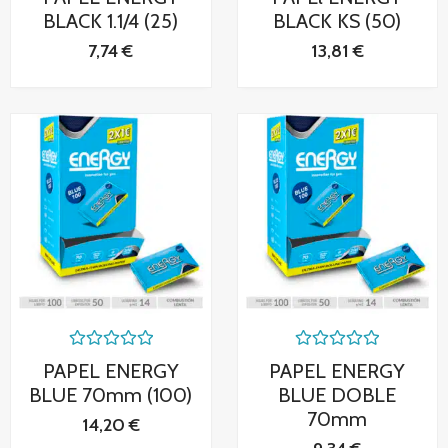
con
con
0
0
BLACK 1.1/4 (25)
BLACK KS (50)
de
de
5
5
7,74
€
13,81
€
Valorado
Valorado
PAPEL ENERGY
PAPEL ENERGY
con
con
0
0
BLUE 70mm (100)
BLUE DOBLE
de
de
70mm
5
5
14,20
€