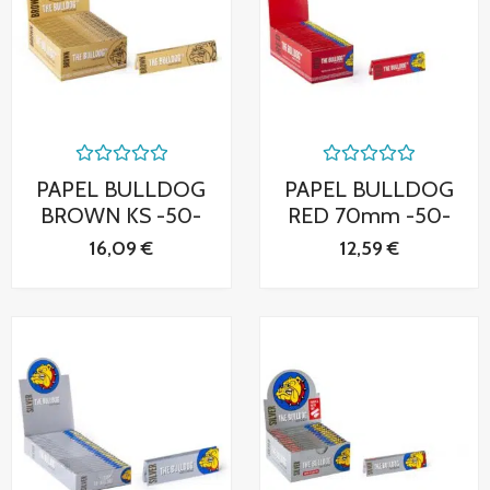
Valorado
Valorado
PAPEL BULLDOG
PAPEL BULLDOG
con
con
0
0
BROWN KS -50-
RED 70mm -50-
de
de
5
5
16,09
€
12,59
€