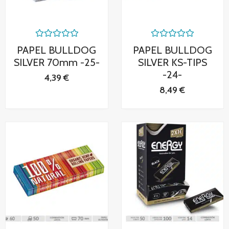
Valorado
Valorado
PAPEL BULLDOG
PAPEL BULLDOG
con
con
0
0
SILVER 70mm -25-
SILVER KS-TIPS
de
de
-24-
5
5
4,39
€
8,49
€