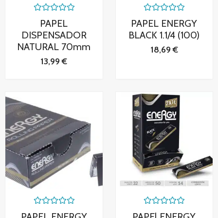
Valorado
Valorado
PAPEL
PAPEL ENERGY
con
con
0
0
DISPENSADOR
BLACK 1.1/4 (100)
de
de
NATURAL 70mm
5
5
18,69
€
13,99
€
Valorado
Valorado
PAPEL ENERGY
PAPEl ENERGY