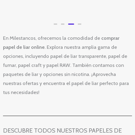
16,57
€
Valorado
con
Valorado
0
con
de
0
5
de
5
En Milestancos, ofrecemos la comodidad de
comprar
papel de liar online
. Explora nuestra amplia gama de
opciones, incluyendo papel de liar transparente, papel de
fumar, papel craft y papel RAW. También contamos con
paquetes de liar y opciones sin nicotina. ¡Aprovecha
nuestras ofertas y encuentra el papel de liar perfecto para
tus necesidades!
DESCUBRE TODOS NUESTROS PAPELES DE