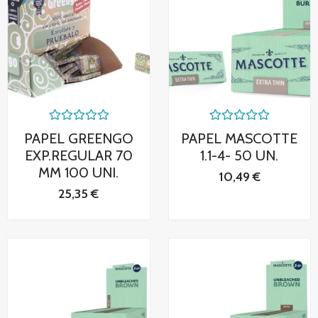
Valorado
Valorado
PAPEL GREENGO
PAPEL MASCOTTE
con
con
0
0
EXP.REGULAR 70
1.1-4- 50 UN.
de
de
MM 100 UNI.
5
5
10,49
€
25,35
€