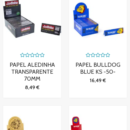
Valorado
Valorado
PAPEL ALEDINHA
PAPEL BULLDOG
con
con
0
0
TRANSPARENTE
BLUE KS -50-
de
de
70MM
5
5
16,49
€
8,49
€