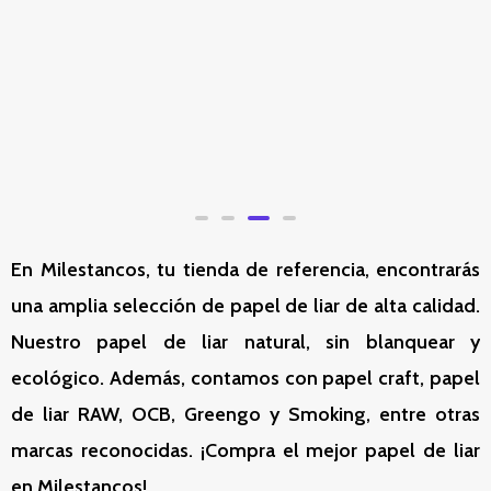
PAPEL OCB VIRGIN
FILTROS GREENGO
300
SLIM 6mm
59,95
€
15,99
€
Valorado
Valorado
con
con
0
0
de
de
5
5
En Milestancos, tu tienda de referencia, encontrarás
una amplia selección de papel de liar de alta calidad.
Nuestro papel de liar natural, sin blanquear y
ecológico. Además, contamos con papel craft, papel
de liar RAW, OCB, Greengo y Smoking, entre otras
marcas reconocidas. ¡Compra el mejor papel de liar
en Milestancos!