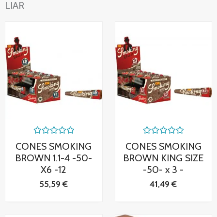
LIAR
Valorado
Valorado
CONES SMOKING
CONES SMOKING
con
con
0
0
BROWN 1.1-4 -50-
BROWN KING SIZE
de
de
X6 -12
-50- x 3 -
5
5
55,59
€
41,49
€