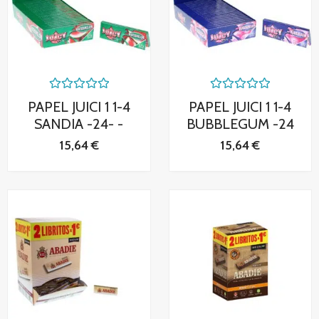
Valorado
Valorado
PAPEL JUICI 1 1-4
PAPEL JUICI 1 1-4
con
con
0
0
SANDIA -24- -
BUBBLEGUM -24
de
de
5
5
15,64
€
15,64
€