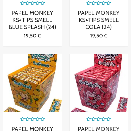
Valorado
Valorado
PAPEL MONKEY
PAPEL MONKEY
con
con
0
0
KS+TIPS SMELL
KS+TIPS SMELL
de
de
BLUE SPLASH (24)
COLA (24)
5
5
19,50
€
19,50
€
Valorado
Valorado
PAPEL MONKEY
PAPEL MONKEY
con
con