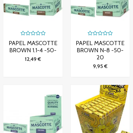
Valorado
Valorado
PAPEL MASCOTTE
PAPEL MASCOTTE
con
con
0
0
BROWN 1.1-4 -50-
BROWN N-8 -50-
de
de
20
5
5
12,49
€
9,95
€