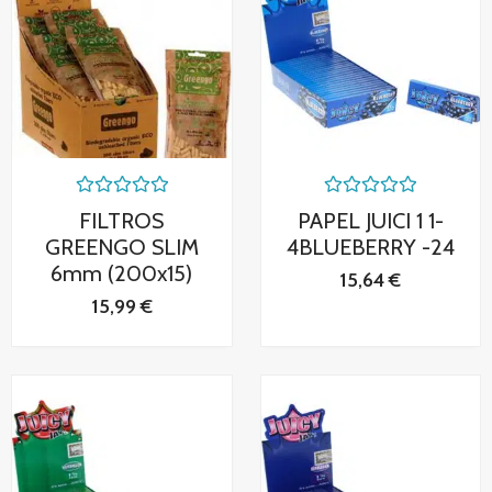
Valorado
Valorado
FILTROS
PAPEL JUICI 1 1-
con
con
0
0
GREENGO SLIM
4BLUEBERRY -24
de
de
6mm (200x15)
5
5
15,64
€
15,99
€