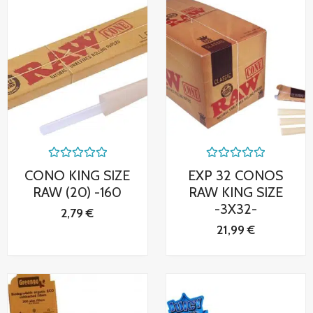
Valorado
Valorado
CONO KING SIZE
EXP 32 CONOS
con
con
0
0
RAW (20) -160
RAW KING SIZE
de
de
-3X32-
5
5
2,79
€
21,99
€