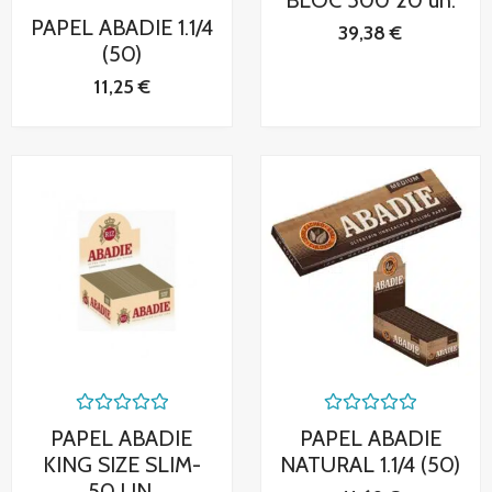
BLOC 500 20 un.
de
Valorado
PAPEL ABADIE 1.1/4
5
39,38
€
con
0
(50)
de
5
11,25
€
Valorado
Valorado
PAPEL ABADIE
PAPEL ABADIE
con
con
0
0
KING SIZE SLIM-
NATURAL 1.1/4 (50)
de
de
50 UN.
5
5