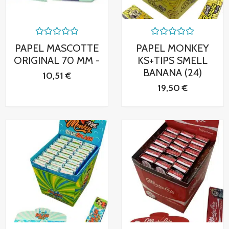
Valorado
Valorado
PAPEL MASCOTTE
PAPEL MONKEY
con
con
0
0
ORIGINAL 70 MM -
KS+TIPS SMELL
de
de
BANANA (24)
5
5
10,51
€
19,50
€