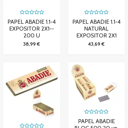
Valorado
Valorado
PAPEL ABADIE 1.1-4
PAPEL ABADIE 1.1-4
con
con
0
0
EXPOSITOR 2X1--
NATURAL
de
de
200 U
EXPOSITOR 2X1
5
5
38,99
€
43,69
€
Valorado
PAPEL ABADIE
con
0