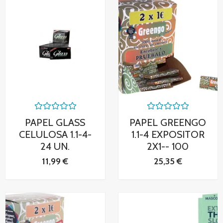
Valorado
Valorado
PAPEL GLASS
PAPEL GREENGO
con
con
0
0
CELULOSA 1.1-4-
1.1-4 EXPOSITOR
de
de
24 UN.
2X1-- 100
5
5
11,99
€
25,35
€