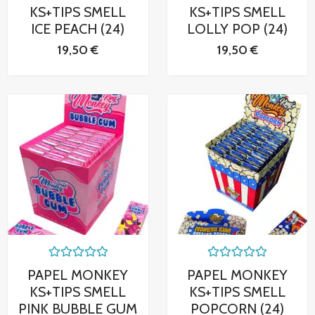
0
0
KS+TIPS SMELL
KS+TIPS SMELL
de
de
ICE PEACH (24)
LOLLY POP (24)
5
5
19,50
€
19,50
€
Valorado
Valorado
PAPEL MONKEY
PAPEL MONKEY
con
con
0
0
KS+TIPS SMELL
KS+TIPS SMELL
de
de
PINK BUBBLE GUM
POPCORN (24)
5
5