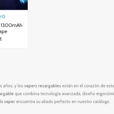
a 1300mAh
ape
€
s años, y los
vapers recargables
están en el corazón de est
argable
que combina tecnología avanzada, diseño ergonómic
ada
vaper
encuentra su aliado perfecto en nuestro catálogo.