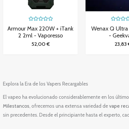
V
V
Armour Max 220W + iTank
Wenax Q Ultr
a
a
l
l
2 2ml - Vaporesso
- Geekv
o
o
r
r
52,00
€
23,83
a
a
d
d
o
o
c
c
o
o
n
n
0
0
d
d
e
e
Explora la Era de los Vapers Recargables
5
5
El vapeo ha evolucionado considerablemente en los último
Milestancos
, ofrecemos una extensa variedad de
vape rec
sin precedentes. Desde el principiante hasta el experto, c