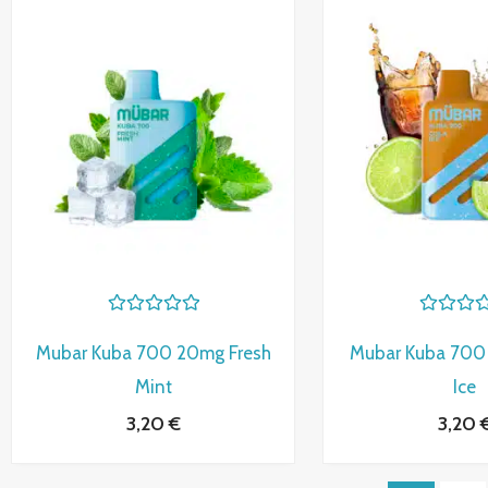
V
V
a
a
Mubar Kuba 700 20mg Fresh
Mubar Kuba 700
l
l
o
o
Mint
Ice
r
r
a
a
3,20
€
3,20
d
d
o
o
c
c
o
o