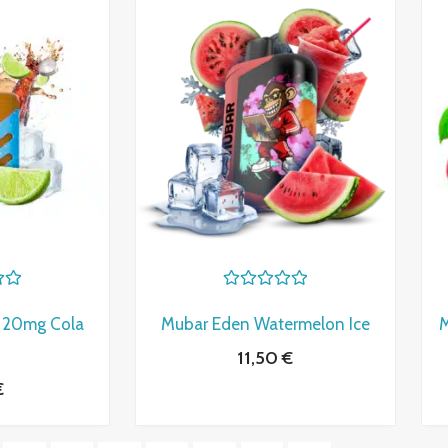
V
a
 20mg Cola
Mubar Eden Watermelon Ice
M
l
o
11,50
€
r
a
€
d
o
c
o