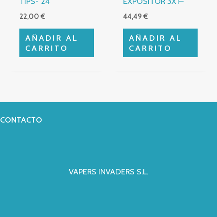
TIPS- 24
EXPOSITOR 3X1–
22,00
€
44,49
€
AÑADIR AL
AÑADIR AL
CARRITO
CARRITO
CONTACTO
VAPERS INVADERS S.L.