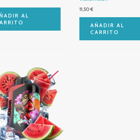
11,50
€
ÑADIR AL
ARRITO
AÑADIR AL
CARRITO