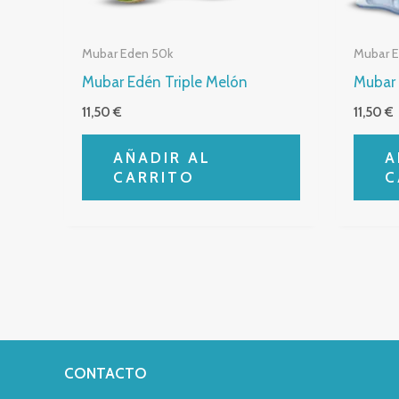
Mubar Eden 50k
Mubar 
Mubar Edén Triple Melón
Mubar 
11,50
€
11,50
€
AÑADIR AL
A
CARRITO
C
CONTACTO