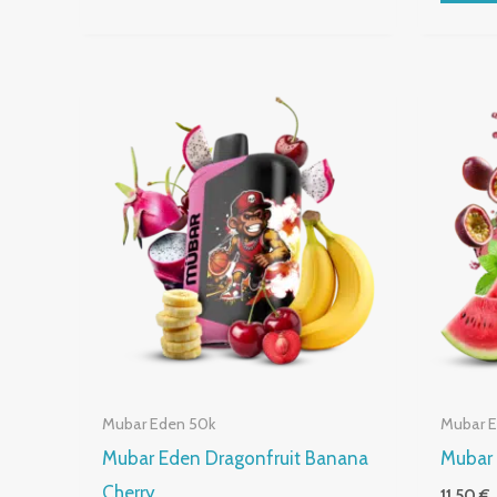
Mubar Eden 50k
Mubar 
Mubar Eden Dragonfruit Banana
Mubar
Cherry
11,50
€