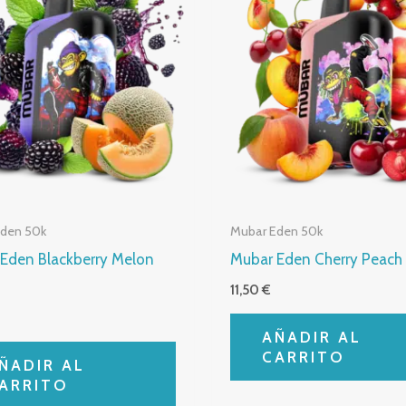
Eden 50k
Mubar Eden 50k
Eden Blackberry Melon
Mubar Eden Cherry Peach
11,50
€
AÑADIR AL
CARRITO
ÑADIR AL
ARRITO