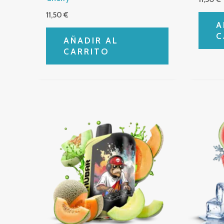
11,50
€
A
C
AÑADIR AL
CARRITO