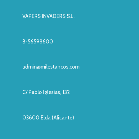
VAPERS INVADERS S.L.
B-56598600
admin@milestancos.com
C/ Pablo Iglesias, 132
03600 Elda (Alicante)