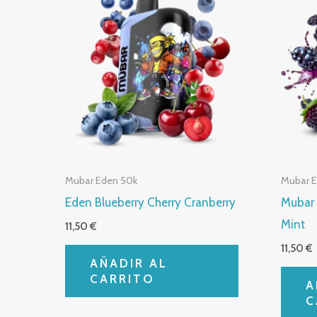
Mubar Eden 50k
Mubar 
Eden Blueberry Cherry Cranberry
Mubar 
Mint
11,50
€
11,50
€
AÑADIR AL
CARRITO
A
C