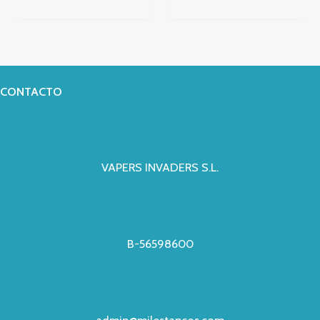
CONTACTO
VAPERS INVADERS S.L.
B-56598600
admin@milestancos.com