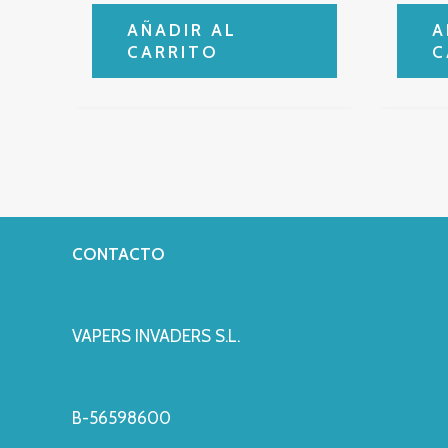
AÑADIR AL
A
CARRITO
C
CONTACTO
VAPERS INVADERS S.L.
B-56598600