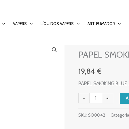
20 UN.
VAPERS
LÍQUIDOS VAPERS
ART. FUMADOR
PAPEL
PAPEL
PAPEL SMOKI
SMOKING
BLUE
19,84
€
200-
20
PAPEL SMOKING BLUE 2
UN.
cantidad
-
+
SKU:
S00042
Categoría