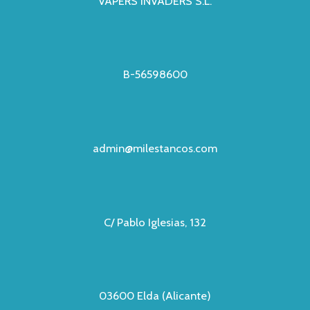
VAPERS INVADERS S.L.
B-56598600
admin@milestancos.com
C/ Pablo Iglesias, 132
03600 Elda (Alicante)