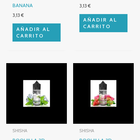
BANANA
3,13
€
3,13
€
AÑADIR AL
CARRITO
AÑADIR AL
CARRITO
SHISHA
SHISHA