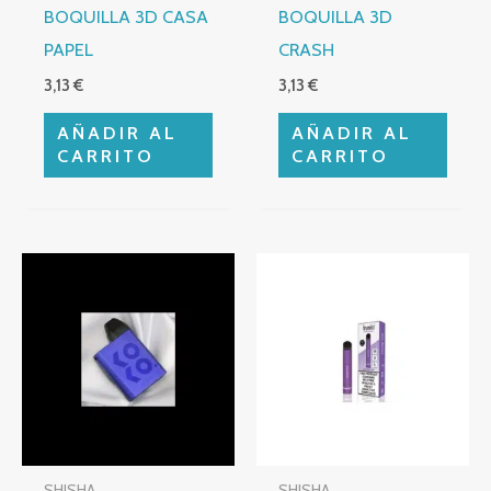
BOQUILLA 3D CASA
BOQUILLA 3D
PAPEL
CRASH
3,13
€
3,13
€
AÑADIR AL
AÑADIR AL
CARRITO
CARRITO
SHISHA
SHISHA