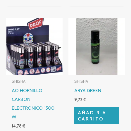
SHISHA
SHISHA
AO HORNILLO
ARYA GREEN
CARBON
9,73
€
ELECTRONICO 1500
AÑADIR AL
W
CARRITO
14,78
€