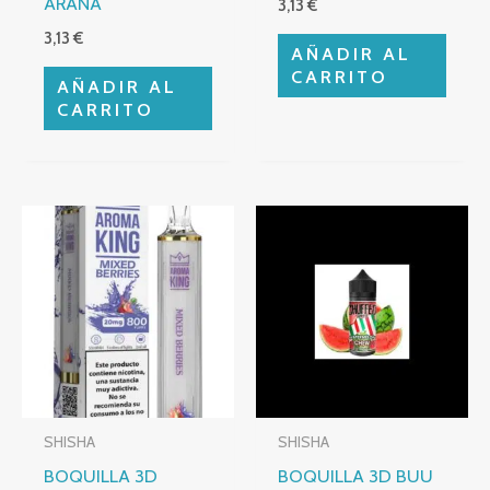
ARAÑA
3,13
€
3,13
€
AÑADIR AL
CARRITO
AÑADIR AL
CARRITO
SHISHA
SHISHA
BOQUILLA 3D
BOQUILLA 3D BUU