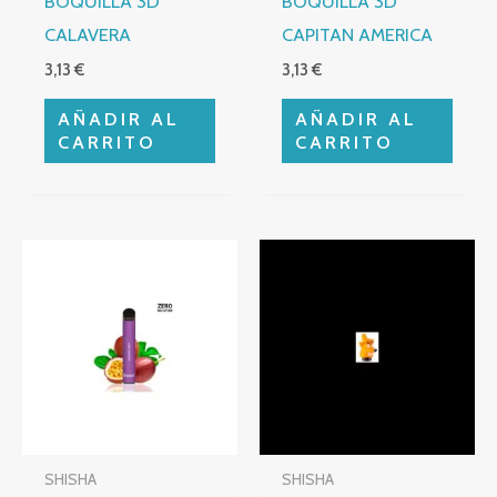
BOQUILLA 3D
BOQUILLA 3D
CALAVERA
CAPITAN AMERICA
3,13
€
3,13
€
AÑADIR AL
AÑADIR AL
CARRITO
CARRITO
SHISHA
SHISHA