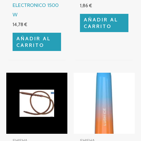
ELECTRONICO 1500
1,86
€
W
AÑADIR AL
14,78
€
CARRITO
AÑADIR AL
CARRITO
SHISHA
SHISHA