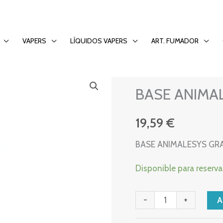
E MARRON
VAPERS
LÍQUIDOS VAPERS
ART. FUMADOR
SHISHA
BASE
BASE ANIMA
ANIMALESYS
GRANDE
19,59
€
MARRON
cantidad
BASE ANIMALESYS G
Disponible para reserva
-
+