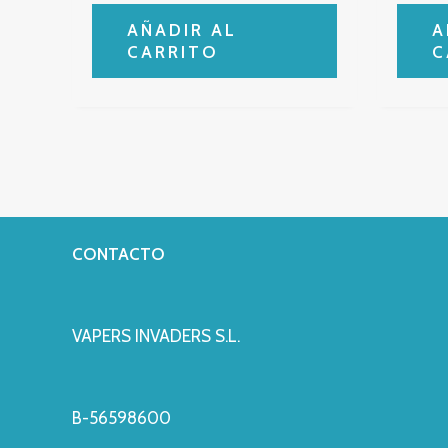
AÑADIR AL
A
CARRITO
C
CONTACTO
VAPERS INVADERS S.L.
B-56598600