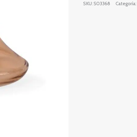
SKU:
S03368
Categoría