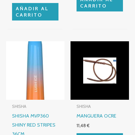
CARRITO
AÑADIR AL
CARRITO
SHISHA
SHISHA
SHISHA MVP360
MANGUERA OCRE
SHINY RED STRIPES
11,48
€
36CM