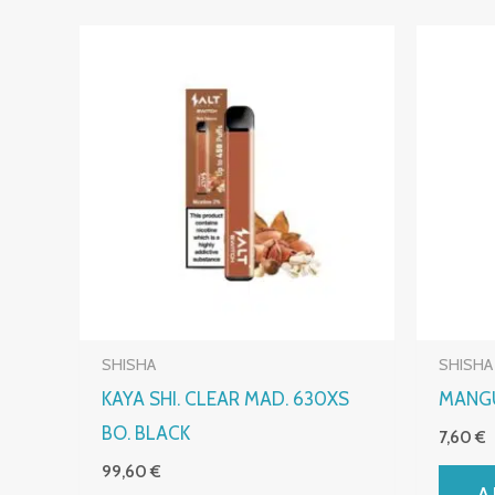
SHISHA
SHISHA
KAYA SHI. CLEAR MAD. 630XS
MANGU
BO. BLACK
7,60
€
99,60
€
A