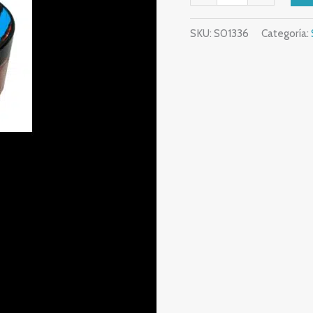
SKU:
S01336
Categoría: