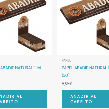
PAPEL
 ABADIE NATURAL 1.1/4
PAPEL ABADIE NATURAL 
(50)
9,59
€
ÑADIR AL
AÑADIR AL
ARRITO
CARRITO