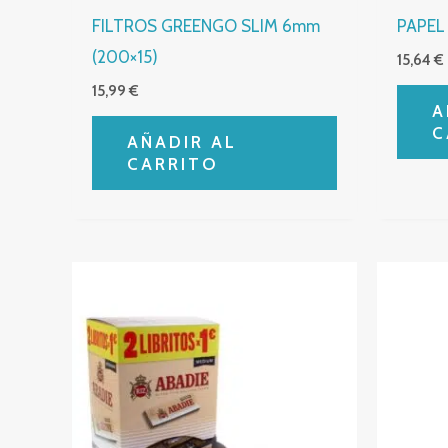
FILTROS GREENGO SLIM 6mm
PAPEL 
(200×15)
15,64
€
15,99
€
A
C
AÑADIR AL
CARRITO