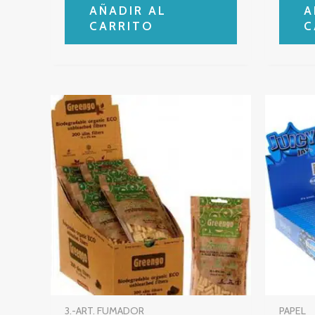
AÑADIR AL
A
CARRITO
C
3.-ART. FUMADOR
PAPEL