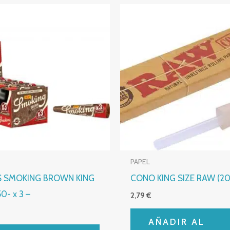
PAPEL
 SMOKING BROWN KING
CONO KING SIZE RAW (20
50- x 3 –
2,79
€
AÑADIR AL