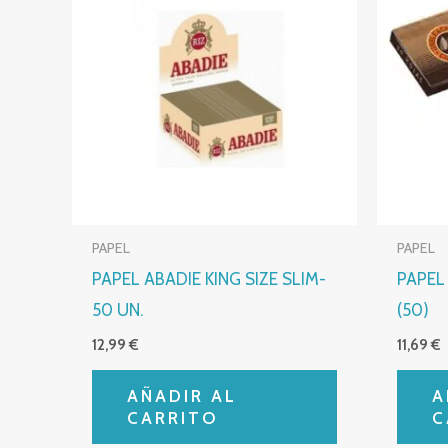
PAPEL
PAPEL
PAPEL ABADIE KING SIZE SLIM-
PAPEL
50 UN.
(50)
12,99
€
11,69
€
AÑADIR AL
A
CARRITO
C