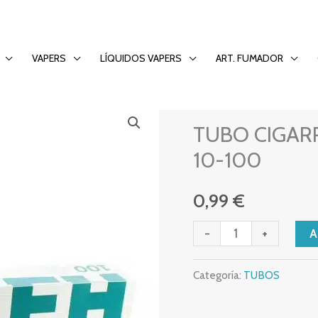
00 MENTOL 10-100
VAPERS
LÍQUIDOS VAPERS
ART. FUMADOR
TUBOS
TUBO
TUBO CIGARR
CIGARRILLO
GIZEH
10-100
100
MENTOL
0,99
€
10-
-
+
100
cantidad
Categoría:
TUBOS