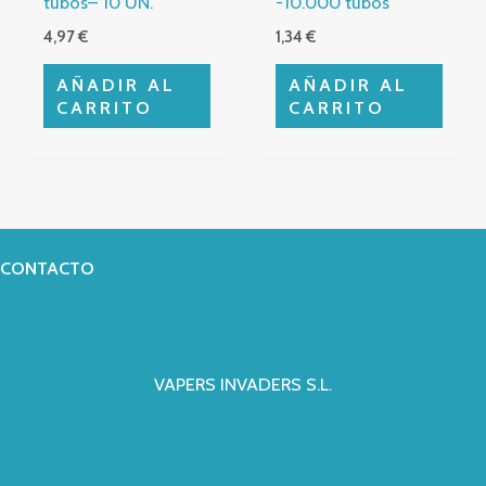
tubos– 10 UN.
-10.000 tubos
4,97
€
1,34
€
AÑADIR AL
AÑADIR AL
CARRITO
CARRITO
CONTACTO
VAPERS INVADERS S.L.