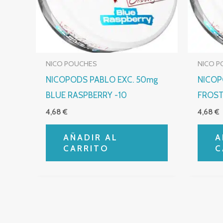
NICO POUCHES
NICO 
NICOPODS PABLO EXC. 50mg
NICOP
BLUE RASPBERRY -10
FROST
4,68
€
4,68
€
AÑADIR AL
A
CARRITO
C