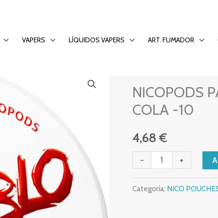
g CHERRY COLA -10
VAPERS
LÍQUIDOS VAPERS
ART. FUMADOR
NICO POUCHES
NICOPODS
NICOPODS P
PABLO
EXC.
COLA -10
50mg
CHERRY
4,68
€
COLA
-
+
-10
cantidad
Categoría:
NICO POUCHE