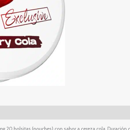
mg 20 bolsitas (pouches) con sabor a cereza cola. Duración 