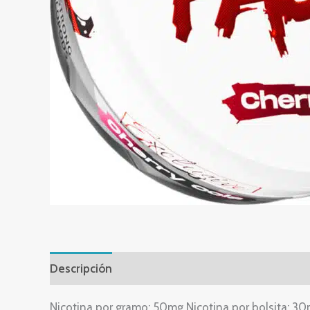
Descripción
Nicotina por gramo: 50mg Nicotina por bolsita: 30