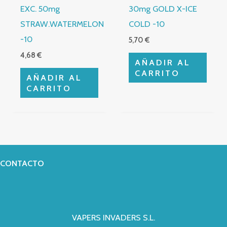
EXC. 50mg
30mg GOLD X-ICE
STRAW.WATERMELON
COLD -10
-10
5,70
€
4,68
€
AÑADIR AL
CARRITO
AÑADIR AL
CARRITO
CONTACTO
VAPERS INVADERS S.L.