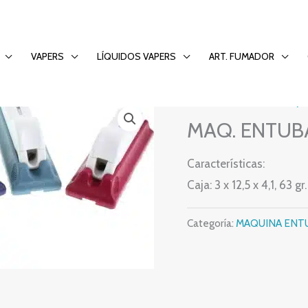
TIC COL.5
VAPERS
LÍQUIDOS VAPERS
ART. FUMADOR
MAQUINA ENTUBAR y 
MAQ. ENTUB
Características:
Caja: 3 x 12,5 x 4,1, 63 
Categoría:
MAQUINA ENTU