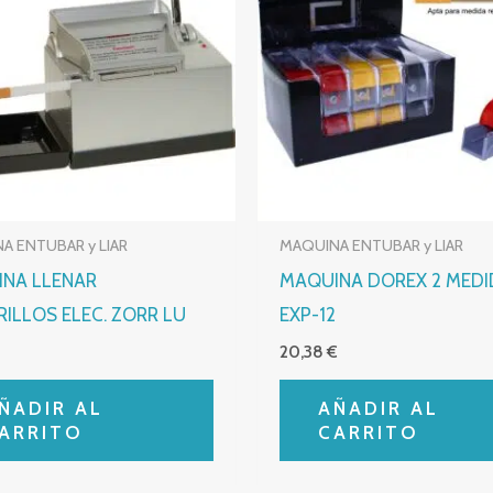
A ENTUBAR y LIAR
MAQUINA ENTUBAR y LIAR
NA LLENAR
MAQUINA DOREX 2 MED
RILLOS ELEC. ZORR LU
EXP-12
€
20,38
€
ÑADIR AL
AÑADIR AL
ARRITO
CARRITO