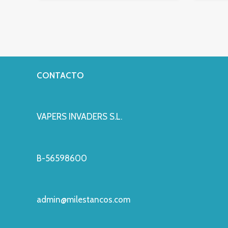
CONTACTO
VAPERS INVADERS S.L.
B-56598600
admin@milestancos.com