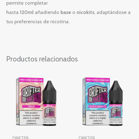
permite completar
hasta
120ml
añadiendo
base
o
nicokits
, adaptándose a
tus preferencias de nicotina.
Productos relacionados
Rango
Rango
Este
Este
de
de
producto
producto
precios:
precios:
desde
desde
tiene
tiene
4,16 €
4,16 €
múltiples
hasta
múltiples
hasta
4,81 €
4,81 €
variantes.
variantes.
Las
Las
opciones
opciones
DRIFTER
DRIFTER