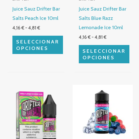
se
se
Juice Sauz Drifter Bar
Juice Sauz Drifter Bar
pueden
pueden
Salts Peach Ice 10ml
Salts Blue Razz
elegir
elegir
Lemonade Ice 10ml
4,16
€
-
4,81
€
en
en
4,16
€
-
4,81
€
la
la
SELECCIONAR
página
página
OPCIONES
SELECCIONAR
de
de
OPCIONES
producto
producto
Rango
Este
de
producto
precios:
desde
tiene
4,16 €
múltiples
hasta
4,81 €
variantes.
Las