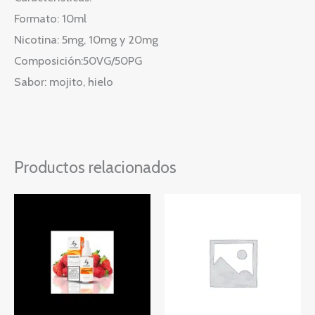
Formato: 10ml
Nicotina: 5mg, 10mg y 20mg
Composición:50VG/50PG
Sabor: mojito, hielo
Productos relacionados