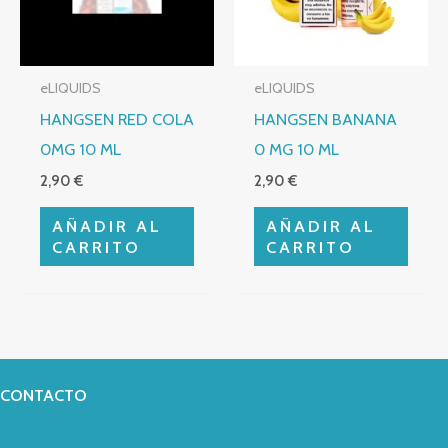
eLIQUIDS
eLIQUIDS
HANGSEN RED COLA
HANGSEN BANANA
0MG 10 ML
0 MG 10 ML
2,90
€
2,90
€
AÑADIR AL
AÑADIR AL
CARRITO
CARRITO
CONTACTO