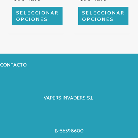
la
la
página
página
SELECCIONAR
SELECCIONAR
de
de
OPCIONES
OPCIONES
producto
producto
CONTACTO
VAPERS INVADERS S.L.
B-56598600