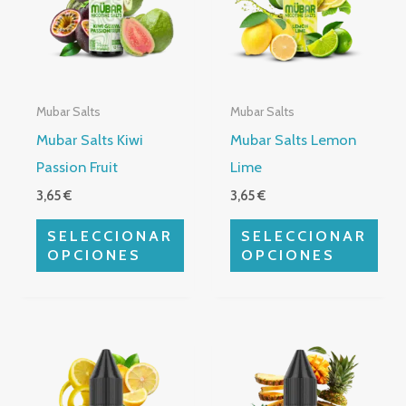
múltiples
múltiples
variantes.
variantes.
Las
Las
opciones
opciones
Mubar Salts
Mubar Salts
se
se
Mubar Salts Kiwi
Mubar Salts Lemon
pueden
pueden
Passion Fruit
Lime
elegir
elegir
3,65
€
3,65
€
en
en
la
la
SELECCIONAR
SELECCIONAR
página
página
OPCIONES
OPCIONES
de
de
producto
producto
Este
Este
producto
producto
tiene
tiene