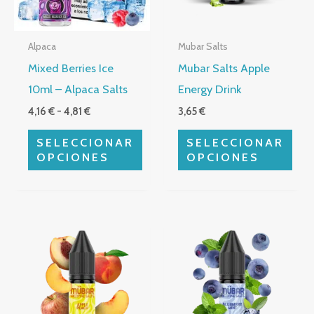
Las
Las
opciones
opciones
Alpaca
Mubar Salts
se
se
Mixed Berries Ice
Mubar Salts Apple
pueden
pueden
10ml – Alpaca Salts
Energy Drink
elegir
elegir
4,16
€
-
4,81
€
3,65
€
en
en
la
la
SELECCIONAR
SELECCIONAR
página
página
OPCIONES
OPCIONES
de
de
producto
producto
Este
Este
producto
producto
tiene
tiene
múltiples
múltiples
variantes.
variantes.