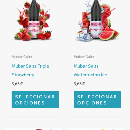
producto
producto
tiene
tiene
múltiples
múltiples
variantes.
variantes.
Las
Las
opciones
opciones
Mubar Salts
Mubar Salts
se
se
Mubar Salts Triple
Mubar Salts
pueden
pueden
Strawberry
Watermelon Ice
elegir
elegir
3,65
€
3,65
€
en
en
la
la
SELECCIONAR
SELECCIONAR
página
página
OPCIONES
OPCIONES
de
de
producto
producto