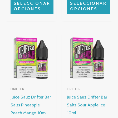
la
la
SELECCIONAR
SELECCIONAR
página
página
OPCIONES
OPCIONES
de
de
producto
producto
Rango
Rango
Este
Este
de
de
producto
producto
precios:
precios:
desde
desde
tiene
tiene
4,16 €
4,16 €
múltiples
hasta
múltiples
hasta
4,81 €
4,81 €
variantes.
variantes.
Las
Las
opciones
opciones
DRIFTER
DRIFTER
se
se
Juice Sauz Drifter Bar
Juice Sauz Drifter Bar
pueden
pueden
Salts Pineapple
Salts Sour Apple Ice
elegir
elegir
Peach Mango 10ml
10ml
en
en