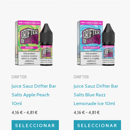
producto
producto
Rango
Rango
Este
Este
de
de
producto
producto
precios:
precios:
desde
desde
tiene
tiene
4,16 €
4,16 €
múltiples
hasta
múltiples
hasta
4,81 €
4,81 €
variantes.
variantes.
Las
Las
opciones
opciones
DRIFTER
DRIFTER
se
se
Juice Sauz Drifter Bar
Juice Sauz Drifter Bar
pueden
pueden
Salts Apple Peach
Salts Blue Razz
elegir
elegir
10ml
Lemonade Ice 10ml
en
en
4,16
€
-
4,81
€
4,16
€
-
4,81
€
la
la
página
página
SELECCIONAR
SELECCIONAR