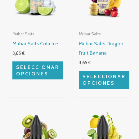
variantes.
variantes.
Las
Las
opciones
opciones
Mubar Salts
Mubar Salts
se
se
Mubar Salts Cola Ice
Mubar Salts Dragon
pueden
pueden
Fruit Banana
3,65
€
elegir
elegir
3,65
€
en
en
SELECCIONAR
la
la
OPCIONES
SELECCIONAR
página
página
OPCIONES
de
de
producto
producto
Este
Este
producto
producto
tiene
tiene