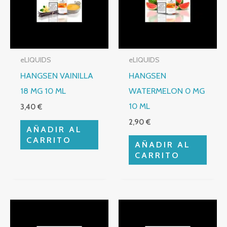
eLIQUIDS
eLIQUIDS
HANGSEN VAINILLA
HANGSEN
18 MG 10 ML
WATERMELON 0 MG
10 ML
3,40
€
2,90
€
AÑADIR AL
CARRITO
AÑADIR AL
CARRITO