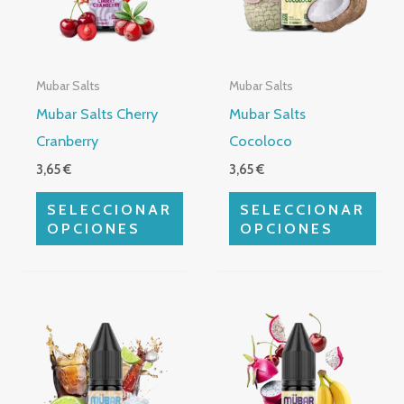
variantes.
variantes.
Las
Las
opciones
opciones
Mubar Salts
Mubar Salts
se
se
Mubar Salts Cherry
Mubar Salts
pueden
pueden
Cranberry
Cocoloco
elegir
elegir
3,65
€
3,65
€
en
en
la
la
SELECCIONAR
SELECCIONAR
página
página
OPCIONES
OPCIONES
de
de
producto
producto
Este
Este
producto
producto
tiene
tiene
múltiples
múltiples