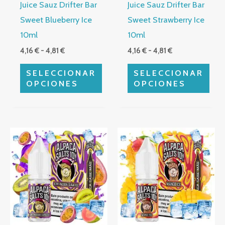
Juice Sauz Drifter Bar
Juice Sauz Drifter Bar
pueden
pueden
Sweet Blueberry Ice
Sweet Strawberry Ice
elegir
elegir
10ml
10ml
en
en
4,16
€
-
4,81
€
4,16
€
-
4,81
€
la
la
página
página
SELECCIONAR
SELECCIONAR
de
de
OPCIONES
OPCIONES
producto
producto
Rango
Rango
Este
Este
de
de
producto
producto
precios:
precios:
desde
desde
tiene
tiene
4,16 €
4,16 €
múltiples
hasta
múltiples
hasta
4,81 €
4,81 €
variantes.
variantes.
Las
Las
opciones
opciones