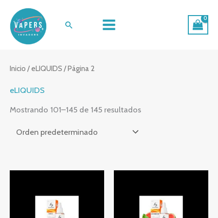
Ir
al
Buscar
contenido
Inicio
/
eLIQUIDS
/ Página 2
eLIQUIDS
Mostrando 101–145 de 145 resultados