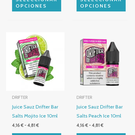
página
página
OPCIONES
OPCIONES
de
de
producto
producto
Rango
Rango
Este
Este
de
de
producto
producto
precios:
precios:
desde
desde
tiene
tiene
4,16 €
4,16 €
múltiples
hasta
múltiples
hasta
4,81 €
4,81 €
variantes.
variantes.
Las
Las
opciones
opciones
DRIFTER
DRIFTER
se
se
Juice Sauz Drifter Bar
Juice Sauz Drifter Bar
pueden
pueden
Salts Mojito Ice 10ml
Salts Peach Ice 10ml
elegir
elegir
4,16
€
-
4,81
€
4,16
€
-
4,81
€
en
en