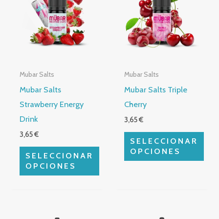
tiene
tiene
múltiples
múltiples
variantes.
variantes.
Las
Las
opciones
opciones
Mubar Salts
Mubar Salts
se
se
Mubar Salts
Mubar Salts Triple
pueden
pueden
Strawberry Energy
Cherry
elegir
elegir
Drink
3,65
€
en
en
3,65
€
la
la
SELECCIONAR
página
página
OPCIONES
SELECCIONAR
de
de
OPCIONES
producto
producto
Este
Este