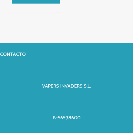
de
producto
CONTACTO
VAPERS INVADERS S.L.
B-56598600