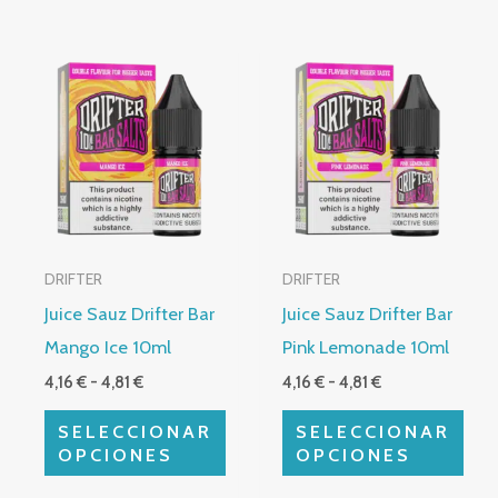
Rango
Rango
Este
Este
de
de
producto
producto
precios:
precios:
desde
desde
tiene
tiene
4,16 €
4,16 €
múltiples
hasta
múltiples
hasta
4,81 €
4,81 €
variantes.
variantes.
Las
Las
opciones
opciones
DRIFTER
DRIFTER
se
se
Juice Sauz Drifter Bar
Juice Sauz Drifter Bar
pueden
pueden
Mango Ice 10ml
Pink Lemonade 10ml
elegir
elegir
4,16
€
-
4,81
€
4,16
€
-
4,81
€
en
en
la
la
SELECCIONAR
SELECCIONAR
página
página
OPCIONES
OPCIONES
de
de