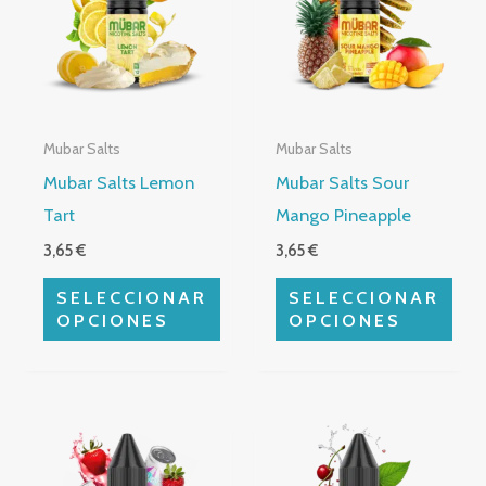
múltiples
múltiples
variantes.
variantes.
Las
Las
opciones
opciones
Mubar Salts
Mubar Salts
se
se
Mubar Salts Lemon
Mubar Salts Sour
pueden
pueden
Tart
Mango Pineapple
elegir
elegir
3,65
€
3,65
€
en
en
la
la
SELECCIONAR
SELECCIONAR
página
página
OPCIONES
OPCIONES
de
de
producto
producto
Este
Este
producto
producto