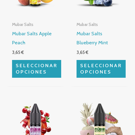
Las
Las
opciones
opciones
Mubar Salts
Mubar Salts
se
se
Mubar Salts Apple
Mubar Salts
pueden
pueden
Peach
Blueberry Mint
elegir
elegir
3,65
€
3,65
€
en
en
la
la
SELECCIONAR
SELECCIONAR
página
página
OPCIONES
OPCIONES
de
de
producto
producto
Este
Este
producto
producto
tiene
tiene
múltiples
múltiples