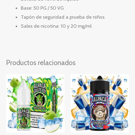
Base: 50 PG / 50 VG
Tapón de seguridad a prueba de niños
Sales de nicotina: 10 y 20 mg/ml
Productos relacionados
Rango
Este
de
producto
precios:
desde
tiene
4,16 €
múltiples
hasta
4,81 €
variantes.
Las
opciones