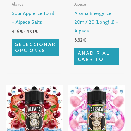
Alpaca
Alpaca
se
Sour Apple Ice 10ml
Aroma Energy Ice
pueden
– Alpaca Salts
20ml/120 (Longfill) –
elegir
Alpaca
4,16
€
-
4,81
€
en
8,32
€
la
SELECCIONAR
página
OPCIONES
AÑADIR AL
de
CARRITO
producto