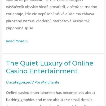
návštěvník obvykle hledá prostředí, v němž se snadno
zorientuje, kde nic nepůsobí rušivě a kde má zábava
přirozený rytmus. Moderní internetové kasino tak
připomíná spíše
Read More »
The Quiet Luxury of Online
The
Casino Entertainment
Quiet
Luxury
Uncategorized
/ Por
Marchante
of
Online
Online casino entertainment has become less about
Casino
flashing graphics and more about the small details
Entertainment