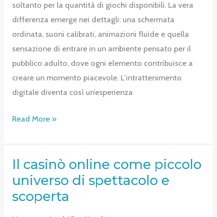
online
soltanto per la quantità di giochi disponibili. La vera
differenza emerge nei dettagli: una schermata
ordinata, suoni calibrati, animazioni fluide e quella
sensazione di entrare in un ambiente pensato per il
pubblico adulto, dove ogni elemento contribuisce a
creare un momento piacevole. L’intrattenimento
digitale diventa così un’esperienza
Read More »
Il casinò online come piccolo
Il
universo di spettacolo e
casinò
online
scoperta
come