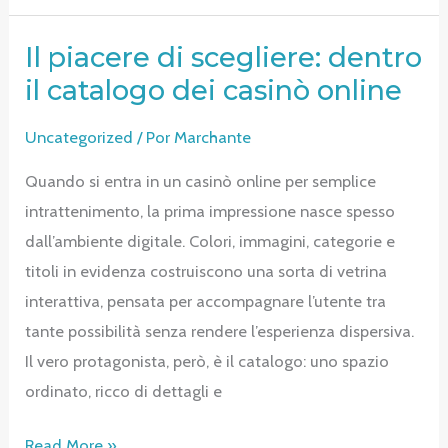
Il piacere di scegliere: dentro
Il
il catalogo dei casinò online
piacere
di
Uncategorized
/ Por
Marchante
scegliere:
dentro
Quando si entra in un casinò online per semplice
il
intrattenimento, la prima impressione nasce spesso
catalogo
dall’ambiente digitale. Colori, immagini, categorie e
dei
titoli in evidenza costruiscono una sorta di vetrina
casinò
interattiva, pensata per accompagnare l’utente tra
online
tante possibilità senza rendere l’esperienza dispersiva.
Il vero protagonista, però, è il catalogo: uno spazio
ordinato, ricco di dettagli e
Read More »