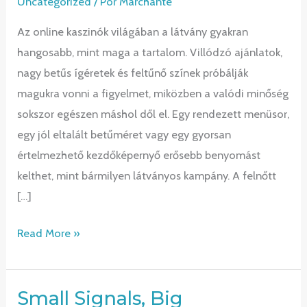
Uncategorized
/ Por
Marchante
meg
a
Az online kaszinók világában a látvány gyakran
kaszinó
hangosabb, mint maga a tartalom. Villódzó ajánlatok,
hangulatát
nagy betűs ígéretek és feltűnő színek próbálják
magukra vonni a figyelmet, miközben a valódi minőség
sokszor egészen máshol dől el. Egy rendezett menüsor,
egy jól eltalált betűméret vagy egy gyorsan
értelmezhető kezdőképernyő erősebb benyomást
kelthet, mint bármilyen látványos kampány. A felnőtt
[…]
Read More »
Small Signals, Big
Small