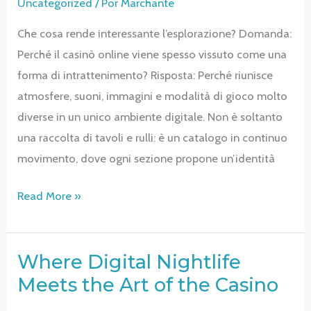
Uncategorized
/ Por
Marchante
piccolo
universo
Che cosa rende interessante l’esplorazione? Domanda:
di
Perché il casinò online viene spesso vissuto come una
spettacolo
forma di intrattenimento? Risposta: Perché riunisce
e
atmosfere, suoni, immagini e modalità di gioco molto
scoperta
diverse in un unico ambiente digitale. Non è soltanto
una raccolta di tavoli e rulli: è un catalogo in continuo
movimento, dove ogni sezione propone un’identità
Read More »
Where Digital Nightlife
Where
Meets the Art of the Casino
Digital
Nightlife