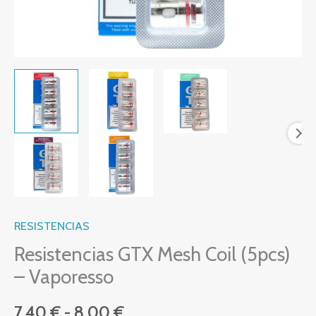
RESISTENCIAS
Resistencias GTX Mesh Coil (5pcs)
– Vaporesso
7,40
€
-
8,00
€