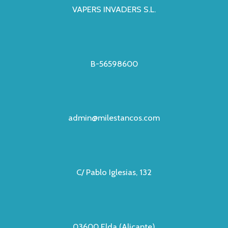
VAPERS INVADERS S.L.
B-56598600
admin@milestancos.com
C/ Pablo Iglesias, 132
03600 Elda (Alicante)