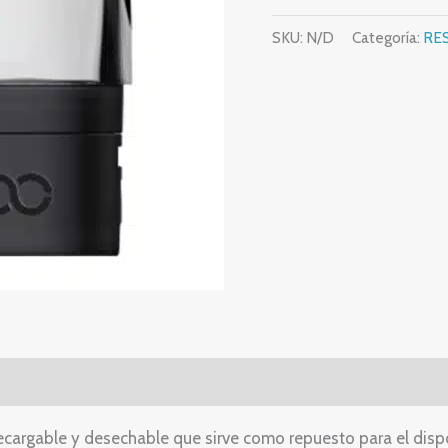
SKU:
N/D
Categoría:
RE
s (0)
ecargable y desechable que sirve como repuesto para el disp