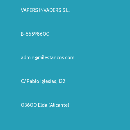
VAPERS INVADERS S.L.
B-56598600
admin@milestancos.com
C/ Pablo Iglesias, 132
03600 Elda (Alicante)