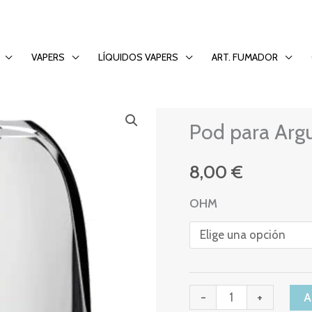
s) – Voopoo
VAPERS
LÍQUIDOS VAPERS
ART. FUMADOR
RESISTENCIAS
Pod
Pod para Arg
para
Argus
8,00
€
Pod
2ml
OHM
(3pcs)
-
Voopoo
cantidad
-
+