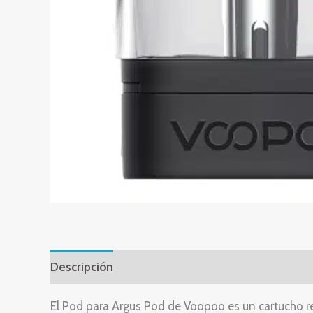
Descripción
Información adicional
Valoracione
El Pod para Argus Pod de Voopoo es un cartucho r