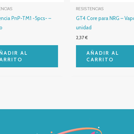
ENCIAS
RESISTENCIAS
encia PnP-TM1 -5pcs- –
GT4 Core para NRG – Vapo
o
unidad
2,37
€
ÑADIR AL
AÑADIR AL
ARRITO
CARRITO