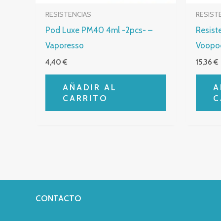
RESISTENCIAS
RESIST
Pod Luxe PM40 4ml -2pcs- –
Resist
Vaporesso
Voopo
4,40
€
15,36
€
AÑADIR AL
A
CARRITO
C
CONTACTO