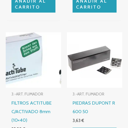
AÑADIR AL
AÑADIR AL
CARRITO
CARRITO
3.-ART. FUMADOR
3.-ART. FUMADOR
FILTROS ACTITUBE
PIEDRAS DUPONT R
C/ACTIVADO 8mm
600 50
(10×40)
3,63
€