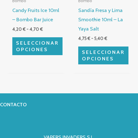
Bombo
Bombo
se
se
Candy Fruits Ice 10ml
Sandía Fresa y Lima
pueden
pueden
– Bombo Bar Juice
Smoothie 10ml – La
elegir
elegir
Yaya Salt
4,20
€
-
4,70
€
en
en
4,75
€
-
5,40
€
la
la
SELECCIONAR
página
página
OPCIONES
SELECCIONAR
de
de
OPCIONES
producto
producto
CONTACTO
VAPERS INVADERS S.L.