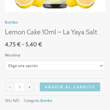
Bombo
Lemon Cake 10ml – La Yaya Salt
4,75
€
-
5,40
€
Nicotina
-
+
AÑADIR AL CARRITO
SKU:
N/D
Categoría:
Bombo