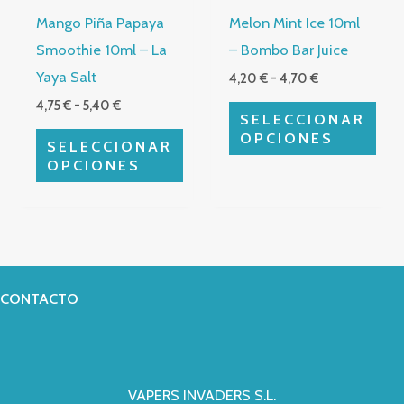
se
se
Mango Piña Papaya
Melon Mint Ice 10ml
pueden
pueden
Smoothie 10ml – La
– Bombo Bar Juice
elegir
elegir
Yaya Salt
4,20
€
-
4,70
€
en
en
4,75
€
-
5,40
€
la
la
SELECCIONAR
página
página
OPCIONES
SELECCIONAR
de
de
OPCIONES
producto
producto
CONTACTO
VAPERS INVADERS S.L.