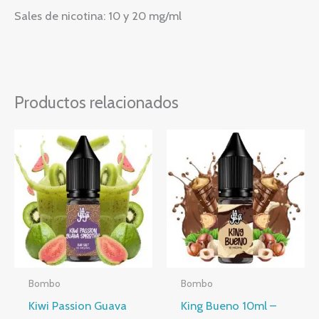
Sales de nicotina: 10 y 20 mg/ml
Productos relacionados
Rango
Rango
Este
Este
de
de
producto
producto
precios:
precios:
desde
desde
tiene
tiene
4,75 €
4,75 €
múltiples
hasta
múltiples
hasta
5,40 €
5,40 €
variantes.
variantes.
Las
Las
opciones
opciones
Bombo
Bombo
se
se
Kiwi Passion Guava
King Bueno 10ml –
pueden
pueden