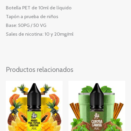
Botella PET de 10ml de líquido
Tapón a prueba de niños
Base: 50PG / 50 VG
Sales de nicotina: 10 y 20mg/ml
Productos relacionados
Rango
Rango
Este
Este
de
de
producto
producto
precios:
precios:
desde
desde
tiene
tiene
4,75 €
4,75 €
múltiples
hasta
múltiples
hasta
5,40 €
5,40 €
variantes.
variantes.
Las
Las