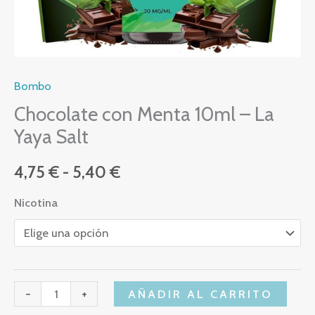
Bombo
Chocolate con Menta 10ml – La
Yaya Salt
4,75
€
-
5,40
€
Nicotina
-
+
AÑADIR AL CARRITO