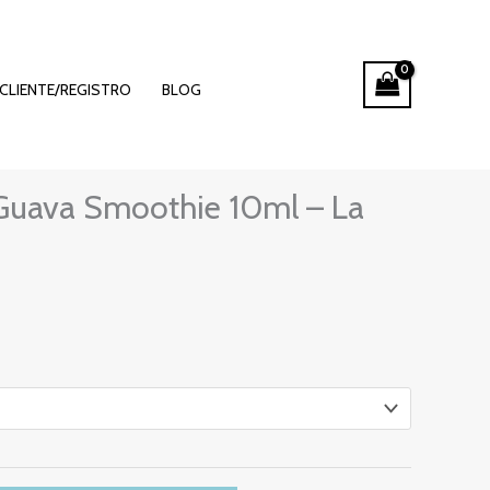
CLIENTE/REGISTRO
BLOG
Rango
 Guava Smoothie 10ml – La
de
recios:
desde
4,75 €
hasta
5,40 €