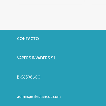
CONTACTO
VAPERS INVADERS S.L.
B-56598600
admin@milestancos.com