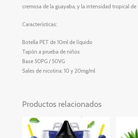
cremosa de la guayaba, y la intensidad tropical de
Características:
Botella PET de 10ml de líquido
Tapón a prueba de niños
Base 50PG / 50VG
Sales de nicotina: 10 y 20mg/ml
Productos relacionados
Rango
Este
de
producto
precios:
desde