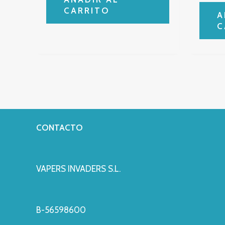
CARRITO
A
C
CONTACTO
VAPERS INVADERS S.L.
B-56598600