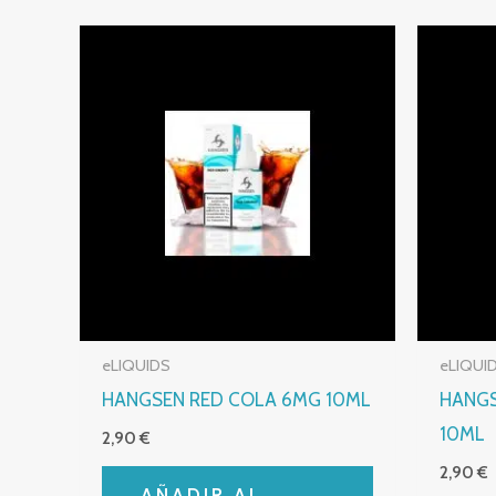
eLIQUIDS
eLIQUI
HANGSEN RED COLA 6MG 10ML
HANGS
10ML
2,90
€
2,90
€
AÑADIR AL