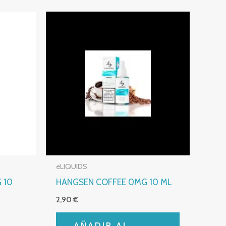
eLIQUIDS
 10
HANGSEN COFFEE 0MG 10 ML
2,90
€
AÑADIR AL