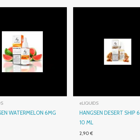
DS
eLIQUIDS
SEN WATERMELON 6MG
HANGSEN DESERT SHIP 
10 ML
2,90
€