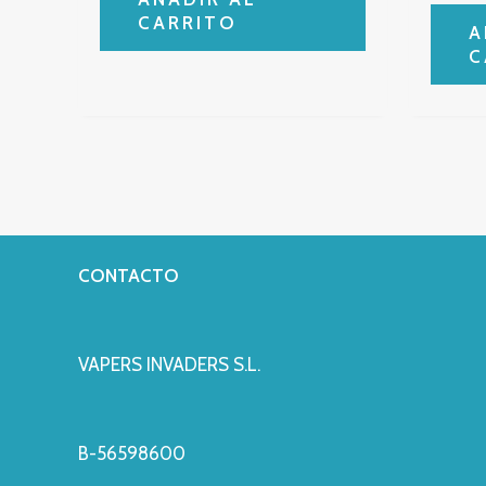
CARRITO
A
C
CONTACTO
VAPERS INVADERS S.L.
B-56598600