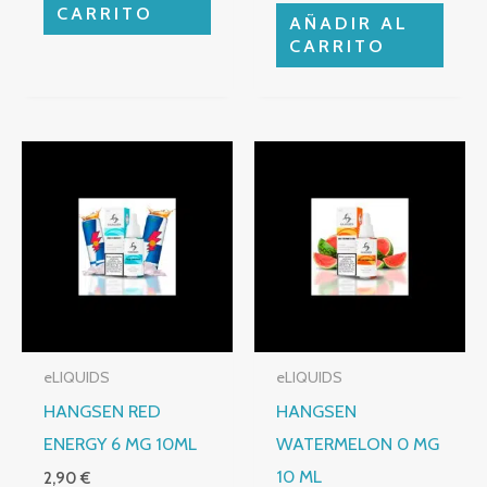
CARRITO
AÑADIR AL
CARRITO
eLIQUIDS
eLIQUIDS
HANGSEN RED
HANGSEN
ENERGY 6 MG 10ML
WATERMELON 0 MG
10 ML
2,90
€