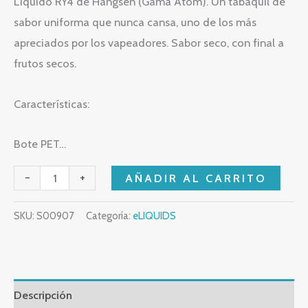
Líquido RY4 de Hangsen (Gama Atom). Un tabaquil de
sabor uniforma que nunca cansa, uno de los más
apreciados por los vapeadores. Sabor seco, con final a
frutos secos.
Características:
Bote PET…
-
+
AÑADIR AL CARRITO
SKU:
S00907
Categoría:
eLIQUIDS
Descripción