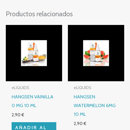
Productos relacionados
eLIQUIDS
eLIQUIDS
HANGSEN VAINILLA
HANGSEN
0 MG 10 ML
WATERMELON 6MG
10 ML
2,90
€
2,90
€
AÑADIR AL