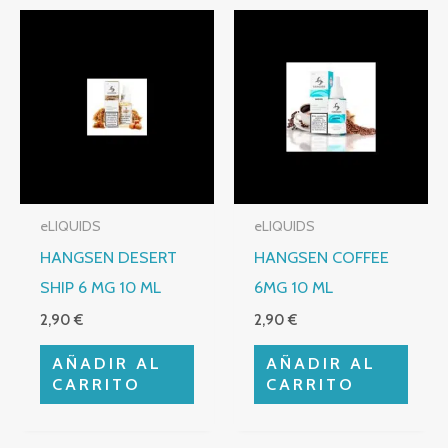
eLIQUIDS
eLIQUIDS
HANGSEN DESERT
HANGSEN COFFEE
SHIP 6 MG 10 ML
6MG 10 ML
2,90
€
2,90
€
AÑADIR AL
AÑADIR AL
CARRITO
CARRITO