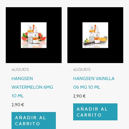
eLIQUIDS
eLIQUIDS
HANGSEN
HANGSEN VAINILLA
WATERMELON 6MG
06 MG 10 ML
10 ML
2,90
€
2,90
€
AÑADIR AL
CARRITO
AÑADIR AL
CARRITO