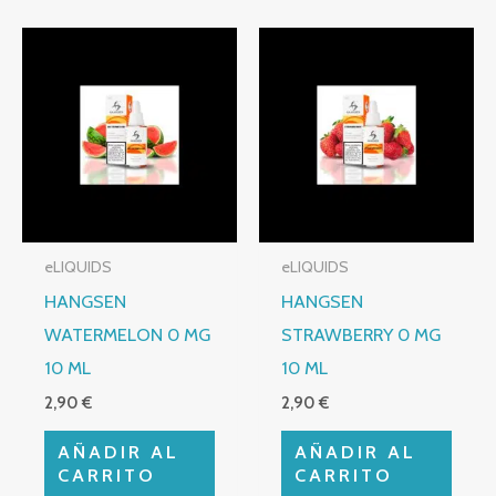
eLIQUIDS
eLIQUIDS
HANGSEN
HANGSEN
WATERMELON 0 MG
STRAWBERRY 0 MG
10 ML
10 ML
2,90
€
2,90
€
AÑADIR AL
AÑADIR AL
CARRITO
CARRITO