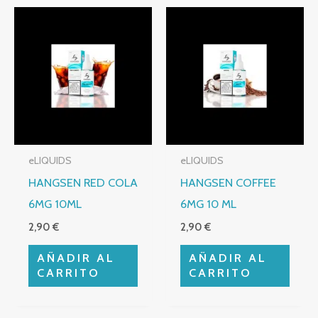
eLIQUIDS
eLIQUIDS
HANGSEN RED COLA
HANGSEN COFFEE
6MG 10ML
6MG 10 ML
2,90
€
2,90
€
AÑADIR AL
AÑADIR AL
CARRITO
CARRITO