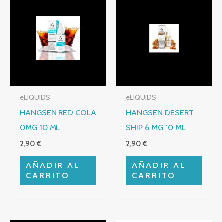
eLIQUIDS
eLIQUIDS
HANGSEN RED COLA
HANGSEN DESERT
0MG 10 ML
SHIP 6 MG 10 ML
2,90
€
2,90
€
AÑADIR AL
AÑADIR AL
CARRITO
CARRITO