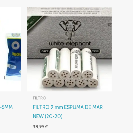
FILTRO
7-5MM
FILTRO 9 mm ESPUMA DE MAR
NEW (20×20)
38,95
€