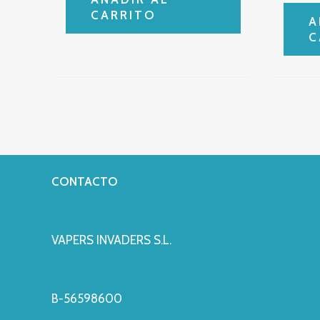
CARRITO
A
C
CONTACTO
VAPERS INVADERS S.L.
B-56598600