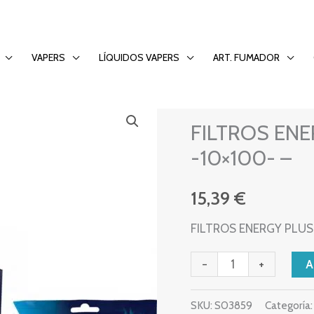
X 6mm -10×100- –
VAPERS
LÍQUIDOS VAPERS
ART. FUMADOR
FILTRO
FILTROS
FILTROS ENE
ENERGY
PLUS
-10×100- –
CLIXX
6mm
15,39
€
-10x100-
FILTROS ENERGY PLUS 
-
cantidad
-
+
SKU:
S03859
Categoría