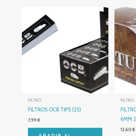
FILTRO
FILTRO
FILTROS OCB TIPS (25)
FILTR
6MM 2
7,99
€
12,60
€
AÑADIR AL