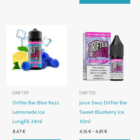
producto
producto
Rango
Este
de
producto
precios:
desde
tiene
4,16 €
múltiples
hasta
4,81 €
variantes.
Las
opciones
DRIFTER
DRIFTER
se
Drifter Bar Blue Razz
Juice Sauz Drifter Bar
pueden
Lemonade Ice
Sweet Blueberry Ice
elegir
Longfill 24ml
10ml
en
8,47
€
4,16
€
-
4,81
€
la