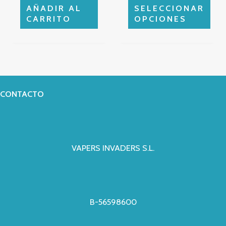
página
AÑADIR AL
SELECCIONAR
de
CARRITO
OPCIONES
producto
CONTACTO
VAPERS INVADERS S.L.
B-56598600