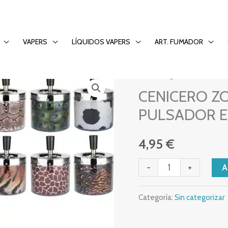
IN PULSADOR EXP.6
VAPERS
LÍQUIDOS VAPERS
ART. FUMADOR
Sin categorizar
CENICERO
CENICERO ZO
ZORR
ANIMAL
PULSADOR E
SKIN
PULSADOR
4,95
€
EXP.6
-
+
cantidad
Categoría:
Sin categorizar