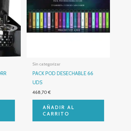
Sin categorizar
ORR
PACK POD DESECHABLE 66
UDS
468,70
€
AÑADIR AL
CARRITO