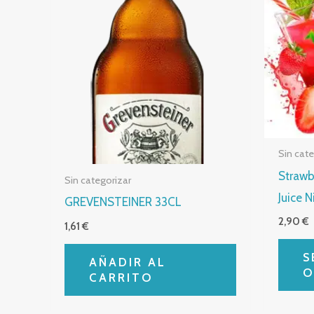
Sin cat
Strawb
Sin categorizar
Juice 
GREVENSTEINER 33CL
2,90
€
1,61
€
S
AÑADIR AL
O
CARRITO