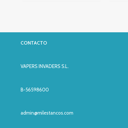
CONTACTO
VAPERS INVADERS S.L.
B-56598600
admin@milestancos.com