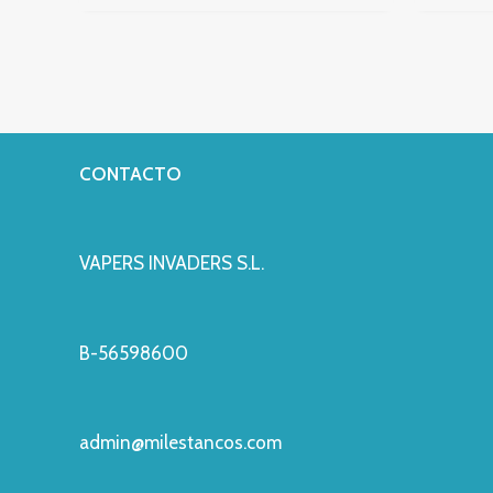
CONTACTO
VAPERS INVADERS S.L.
B-56598600
admin@milestancos.com