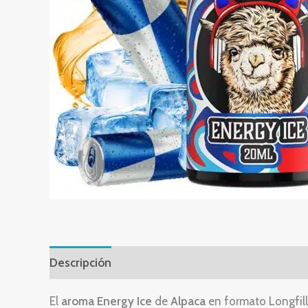
Descripción
El
aroma Energy Ice
de
Alpaca
en formato Longfill