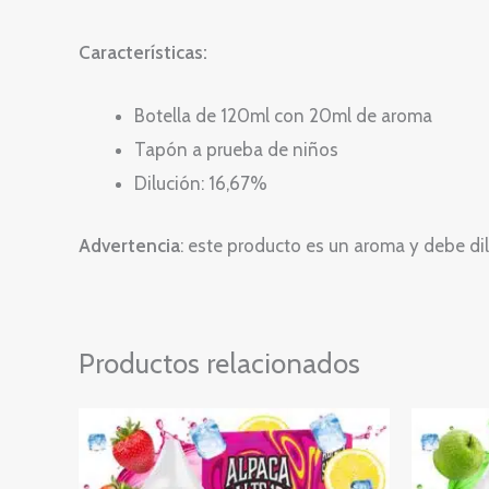
Características:
Botella de 120ml con 20ml de aroma
Tapón a prueba de niños
Dilución: 16,67%
Advertencia
: este producto es un aroma y debe dil
Productos relacionados
Rango
Este
de
producto
precios:
desde