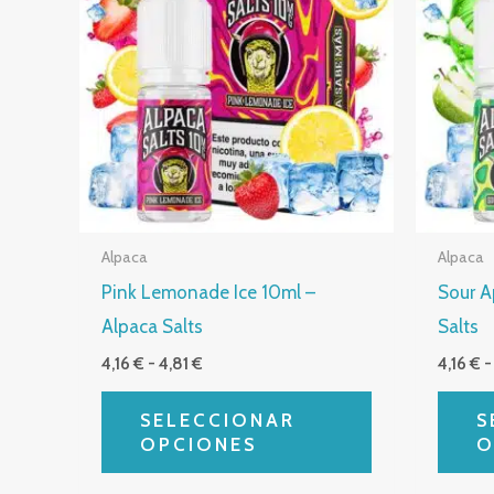
tiene
4,16 €
hasta
múltiples
4,81 €
variantes.
Las
opciones
se
pueden
elegir
Alpaca
Alpaca
en
Pink Lemonade Ice 10ml –
Sour A
la
Alpaca Salts
Salts
página
4,16
€
-
4,81
€
4,16
€
-
de
producto
SELECCIONAR
S
OPCIONES
O