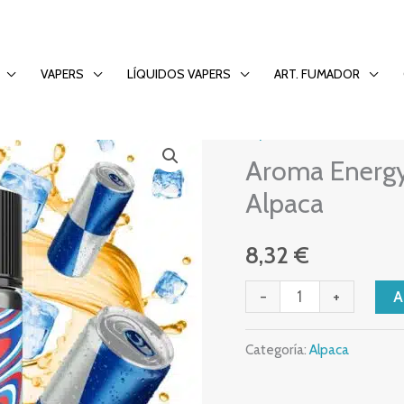
ongfill) – Alpaca
VAPERS
LÍQUIDOS VAPERS
ART. FUMADOR
Alpaca
Aroma
Aroma Energy 
Energy
Ice
Alpaca
20ml/120
(Longfill)
8,32
€
-
-
+
Alpaca
cantidad
Categoría:
Alpaca