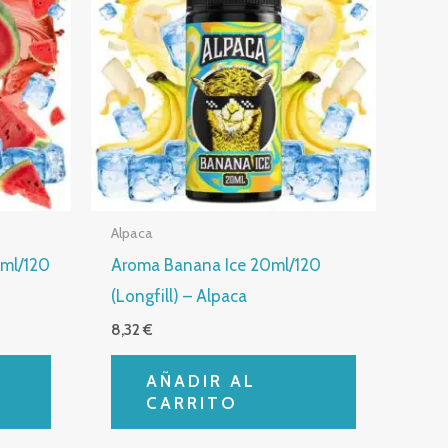
Alpaca
ml/120
Aroma Banana Ice 20ml/120
(Longfill) – Alpaca
8,32
€
AÑADIR AL
CARRITO