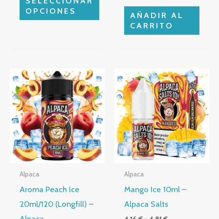
SELECCIONAR
página
OPCIONES
AÑADIR AL
de
CARRITO
producto
Rango
Este
de
producto
precios:
desde
tiene
4,16 €
múltiples
hasta
4,81 €
variantes.
Las
opciones
Alpaca
Alpaca
se
Aroma Peach Ice
Mango Ice 10ml –
pueden
20ml/120 (Longfill) –
Alpaca Salts
elegir
Alpaca