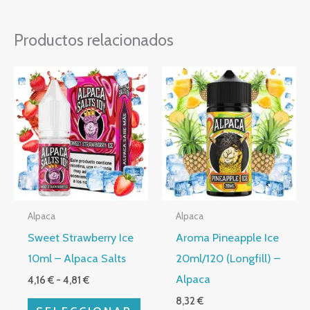
Productos relacionados
Rango
Este
de
producto
precios:
desde
tiene
4,16 €
múltiples
hasta
4,81 €
variantes.
Las
opciones
Alpaca
Alpaca
se
Sweet Strawberry Ice
Aroma Pineapple Ice
pueden
10ml – Alpaca Salts
20ml/120 (Longfill) –
elegir
Alpaca
4,16
€
-
4,81
€
en
8,32
€
la