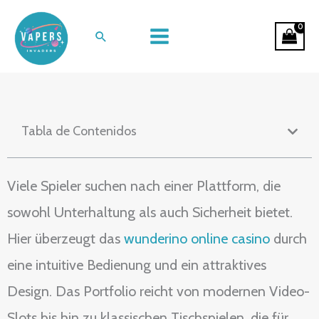
Ir
Das besondere Erlebnis im
al
Buscar
Wunderino Casino
contenido
Tabla de Contenidos
Viele Spieler suchen nach einer Plattform, die
sowohl Unterhaltung als auch Sicherheit bietet.
Hier überzeugt das
wunderino online casino
durch
eine intuitive Bedienung und ein attraktives
Design. Das Portfolio reicht von modernen Video-
Slots bis hin zu klassischen Tischspielen, die für