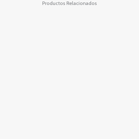
Productos Relacionados