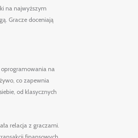
ywki na najwyższym
ugą. Gracze doceniają
i oprogramowania na
a żywo, co zapewnia
iebie, od klasycznych
ła relacja z graczami.
ransakcji finansowych.