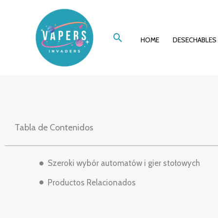
Ir
Dlaczego gracze 
al
Buscar
contenido
HOME
DESECHABLES
ve
Tabla de Contenidos
Szeroki wybór automatów i gier stołowych
Productos Relacionados