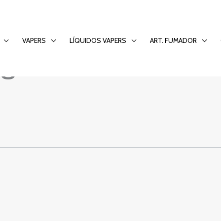
wybierają platform
VAPERS
LÍQUIDOS VAPERS
ART. FUMADOR
gas w Polsce