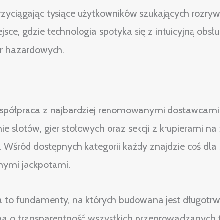
przyciągając tysiące użytkowników szukających rozr
jsce, gdzie technologia spotyka się z intuicyjną obsł
ier hazardowych.
współpraca z najbardziej renomowanymi dostawcam
ie slotów, gier stołowych oraz sekcji z krupierami n
Wśród dostępnych kategorii każdy znajdzie coś dla s
nymi jackpotami.
a to fundamenty, na których budowana jest długotrwa
ba o transparentność wszystkich przeprowadzanych t