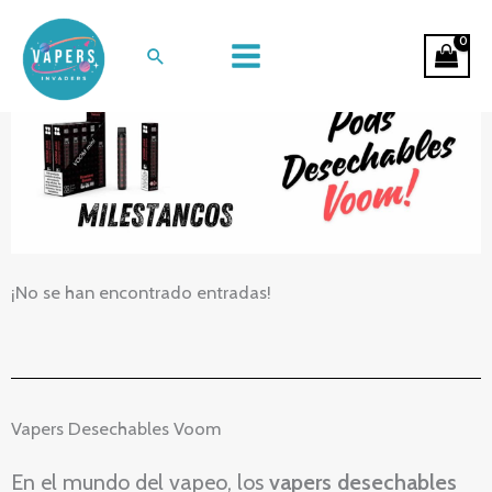
Ir
Vapers Desechables Voom
al
Buscar
contenido
¡No se han encontrado entradas!
Vapers Desechables Voom
En el mundo del vapeo, los
vapers desechables