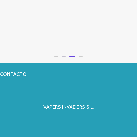
Mubar Salts Sour Mango Pineapple
3,65
€
Valorado
con
0
de
5
CONTACTO
VAPERS INVADERS S.L.