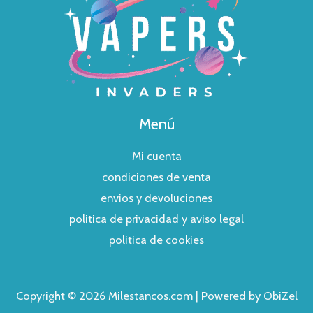
Menú
Mi cuenta
condiciones de venta
envios y devoluciones
politica de privacidad y aviso legal
politica de cookies
Copyright © 2026 Milestancos.com | Powered by ObiZel