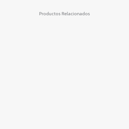
Productos Relacionados