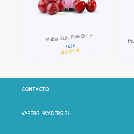
Mubar Salts Strawberry Energy Drink
M
€
3,65
Valorado
con
0
de
5
CONTACTO
VAPERS INVADERS S.L.