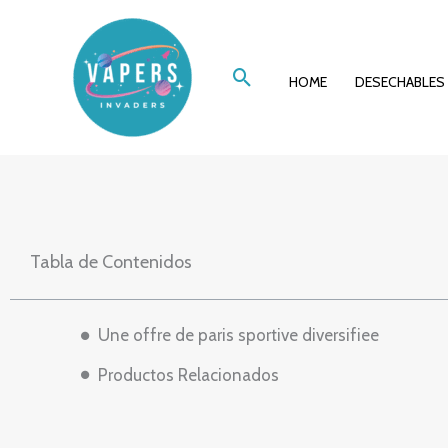
Ir
Decouvrir l’un
al
Buscar
contenido
HOME
DESECHABLES
Tabla de Contenidos
Une offre de paris sportive diversifiee
Productos Relacionados