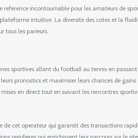
e reference incontournable pour les amateurs de spor
plateforme intuitive. La diversite des cotes et la flui
r tous les parieurs.
s sportives allant du football au tennis en passant p
r leurs pronostics et maximiser leurs chances de gains
 mises en direct tout en suivant les rencontres sportiv
he de cet operateur qui garantit des transactions rapid
regulieres qui enrichissent leur parcours sur le site