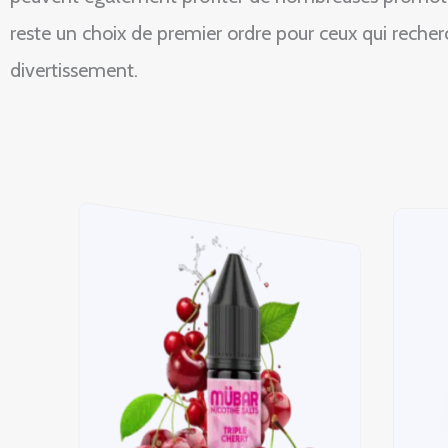
reste un choix de premier ordre pour ceux qui reche
divertissement.