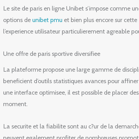
Le site de paris en ligne Unibet s’impose comme un
options de
unibet pmu
et bien plus encore sur cette 
l’experience utilisateur particulierement agreable pou
Une offre de paris sportive diversifiee
La plateforme propose une large gamme de discipline
beneficient d’outils statistiques avances pour affine
une interface optimisee, il est possible de placer des
moment.
La securite et la fiabilite sont au c?ur de la demarc
peuvent egalement profiter de nombreuses promotions 