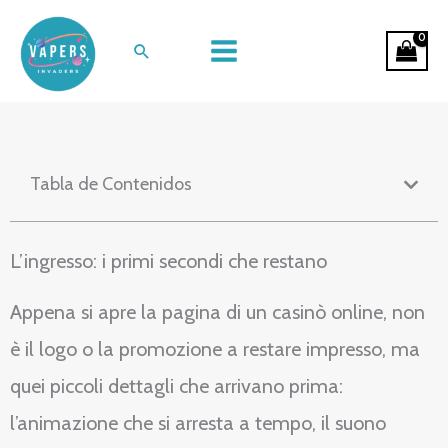
Ir
Un giro sensoriale nei salotti digitali
al
Buscar
del gioco d’azzardo
contenido
Tabla de Contenidos
L’ingresso: i primi secondi che restano
Appena si apre la pagina di un casinò online, non
è il logo o la promozione a restare impresso, ma
quei piccoli dettagli che arrivano prima:
l’animazione che si arresta a tempo, il suono